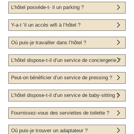
Nous mettons à votre disposition notre bagagerie à
L’hôtel possède-t- il un parking ?
l’arrivée et au départ.
L'hôtel ne dispose pas de parking privé.
Y-a-t ’il un accès wifi à l’hôtel ?
Un accès wifi est offert dans tout l'établissement.
Où puis-je travailler dans l’hôtel ?
Toutes nos chambres sont équipées de bureau. Nous
L’hôtel dispose-t-il d’un service de conciergerie ?
vous invitons à vous installer dans notre salon pour
travailler.
Nos réceptionnistes se feront une joie de vous aider afin
Peut-on bénéficier d’un service de pressing ?
de réserver des places pour des musées et des sorties
culturelles. Ils pourront vous assister et vous conseiller
dans la recherche des meilleures tables du quartier.
Vous pouvez nous confier vos affaires à nettoyer avant 9h
L’hôtel dispose-t-il d’un service de baby-sitting ?
pour un nettoyage express.
L'hôtel ne dispose pas de service de baby-sitting.
Fournissez-vous des serviettes de toilette ?
Nous mettons à disposition de nos clients des serviettes
Où puis-je trouver un adaptateur ?
propres dans toutes nos chambres.