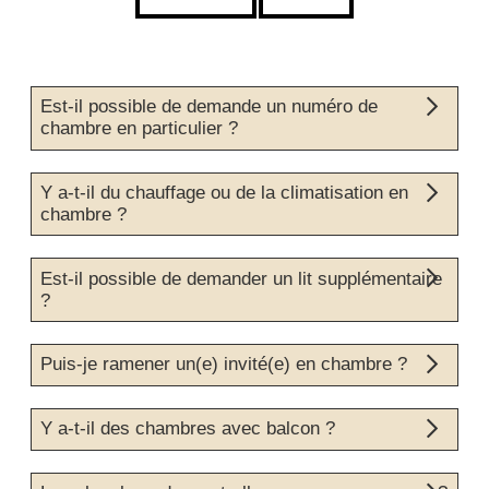
Est-il possible de demande un numéro de
chambre en particulier ?
Non, toutefois n’hésitez pas à nous contacter afin de vous
Y a-t-il du chauffage ou de la climatisation en
aider à réserver la chambre qui correspondrait le mieux à
vos attentes.
chambre ?
Toutes les chambres sont équipées de chauffage. Notre
Est-il possible de demander un lit supplémentaire
hôtel n’est cependant pas équipé de climatisation.
?
Nous ne disposons pas de lits supplémentaires dans nos
Puis-je ramener un(e) invité(e) en chambre ?
chambres. Cependant, les chambres Club disposent de
l’option Twin, et deux de nos chambres Supérieure sont
communicantes.
Pour des raisons de sécurité, nous mettons à votre
Y a-t-il des chambres avec balcon ?
disposition notre salon et notre patio afin d’y accueillir vos
invités.
Toutes nos chambres sont équipées de grandes fenêtres